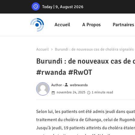
Today | 9, August 2026
Accueil
A Propos
Partnaires
Accueil
Burundi : de nouveaux cas de choléra signalés
Burundi : de nouveaux cas de c
#rwanda #RwOT
person
Author -
webrwanda
novembre 24, 2025
1 minute read
Selon lui, les patients ont été admis jeudi dans qua
traitement du choléra de Gihanga, celui de Rugombo 
Jusqu'à jeudi, 19 patients atteints du choléra étai