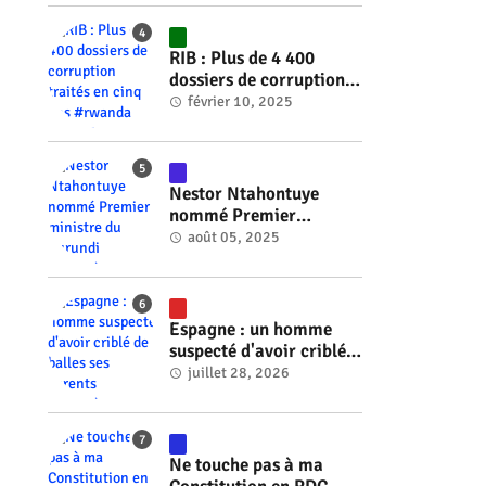
2030 #rwanda #RwOT
RIB : Plus de 4 400
dossiers de corruption
traités en cinq ans
février 10, 2025
#rwanda #RwOT
Nestor Ntahontuye
nommé Premier
ministre du Burundi
août 05, 2025
#rwanda #RwOT
Espagne : un homme
suspecté d'avoir criblé
de balles ses parents
juillet 28, 2026
#rwanda #RwOT
Ne touche pas à ma