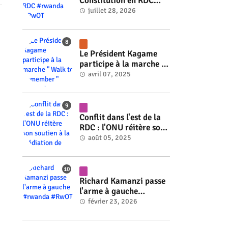
Constitution en RDC
#rwanda #RwOT
juillet 28, 2026
Le Président Kagame
participe à la marche "
Walk to Remember "
avril 07, 2025
#rwanda #RwOT
Conflit dans l'est de la
RDC : l'ONU réitère son
soutien à la médiation
août 05, 2025
de Faure Gnassingbé
#rwanda #RwOT
Richard Kamanzi passe
l'arme à gauche
#rwanda #RwOT
février 23, 2026