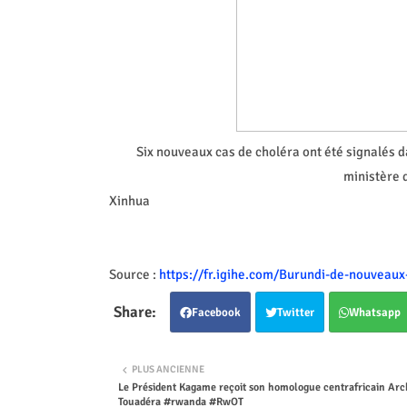
Six nouveaux cas de choléra ont été signalés d
ministère 
Xinhua
Source :
https://fr.igihe.com/Burundi-de-nouveaux
Facebook
Twitter
Whatsapp
PLUS ANCIENNE
Le Président Kagame reçoit son homologue centrafricain Ar
Touadéra #rwanda #RwOT