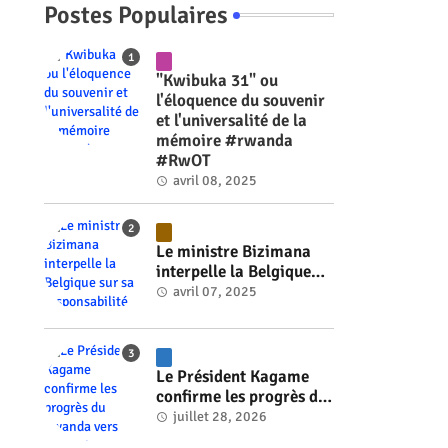
Postes Populaires
"Kwibuka 31" ou
l'éloquence du souvenir
et l'universalité de la
mémoire #rwanda
#RwOT
avril 08, 2025
Le ministre Bizimana
interpelle la Belgique
sur sa responsabilité
avril 07, 2025
historique dans le
génocide #rwanda
#RwOT
Le Président Kagame
confirme les progrès du
Rwanda vers l'énergie
juillet 28, 2026
nucléaire à l'horizon