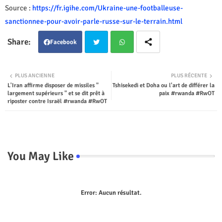
Source :
https://fr.igihe.com/Ukraine-une-footballeuse-
sanctionnee-pour-avoir-parle-russe-sur-le-terrain.html
Facebook
Twit
Wha
PLUS ANCIENNE
PLUS RÉCENTE
L'Iran affirme disposer de missiles "
Tshisekedi et Doha ou l'art de différer la
ter
tsap
largement supérieurs " et se dit prêt à
paix #rwanda #RwOT
riposter contre Israël #rwanda #RwOT
p
You May Like
Error:
Aucun résultat.