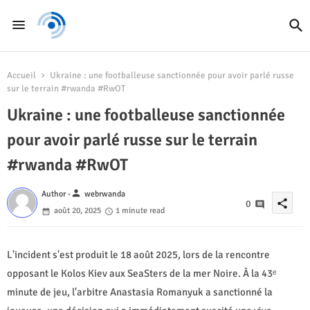
Accueil
Ukraine : une footballeuse sanctionnée pour avoir parlé russe
sur le terrain #rwanda #RwOT
Ukraine : une footballeuse sanctionnée
pour avoir parlé russe sur le terrain
#rwanda #RwOT
person
Author -
webrwanda
share
0
août 20, 2025
1 minute read
L'incident s'est produit le 18 août 2025, lors de la rencontre
opposant le Kolos Kiev aux SeaSters de la mer Noire. À la 43ᵉ
minute de jeu, l'arbitre Anastasia Romanyuk a sanctionné la