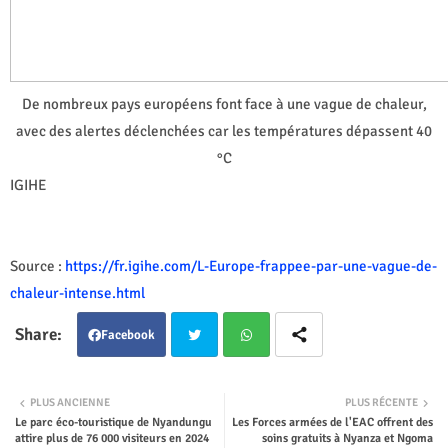
De nombreux pays européens font face à une vague de chaleur,
avec des alertes déclenchées car les températures dépassent 40
°C
IGIHE
Source :
https://fr.igihe.com/L-Europe-frappee-par-une-vague-de-
chaleur-intense.html
Facebook
Twit
Wha
PLUS ANCIENNE
PLUS RÉCENTE
Le parc éco-touristique de Nyandungu
Les Forces armées de l'EAC offrent des
ter
tsap
attire plus de 76 000 visiteurs en 2024
soins gratuits à Nyanza et Ngoma