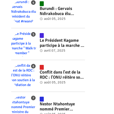
#RwOT
Burundi : Gervais
Ndirakobuca élu
président du Sénat
août 05, 2025
#rwanda #RwOT
Le Président Kagame
participe à la marche "
Walk to Remember "
avril 07, 2025
#rwanda #RwOT
Conflit dans l'est de la
RDC : l'ONU réitère son
soutien à la médiation
août 05, 2025
de Faure Gnassingbé
#rwanda #RwOT
Nestor Ntahontuye
nommé Premier