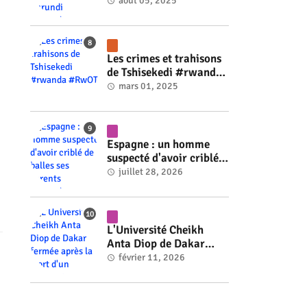
ministre du Burundi
août 05, 2025
#rwanda #RwOT
Les crimes et trahisons
de Tshisekedi #rwanda
#RwOT
mars 01, 2025
Espagne : un homme
suspecté d'avoir criblé
de balles ses parents
juillet 28, 2026
#rwanda #RwOT
L'Université Cheikh
Anta Diop de Dakar
fermée après la mort
février 11, 2026
d'un étudiant #rwanda
#RwOT