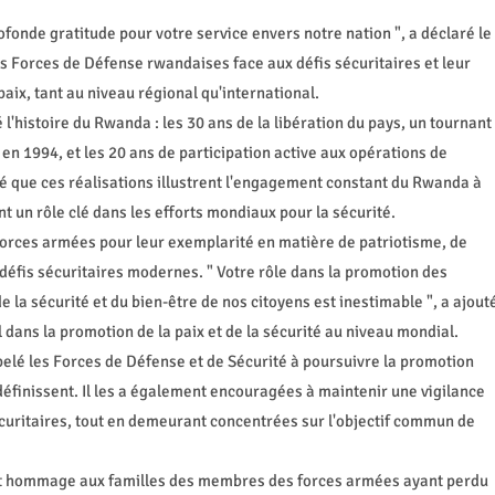
ofonde gratitude pour votre service envers notre nation ", a déclaré le
s Forces de Défense rwandaises face aux défis sécuritaires et leur
 paix, tant au niveau régional qu'international.
histoire du Rwanda : les 30 ans de la libération du pays, un tournant
i en 1994, et les 20 ans de participation active aux opérations de
é que ces réalisations illustrent l'engagement constant du Rwanda à
nt un rôle clé dans les efforts mondiaux pour la sécurité.
s forces armées pour leur exemplarité en matière de patriotisme, de
s défis sécuritaires modernes. " Votre rôle dans la promotion des
 la sécurité et du bien-être de nos citoyens est inestimable ", a ajout
l dans la promotion de la paix et de la sécurité au niveau mondial.
ppelé les Forces de Défense et de Sécurité à poursuivre la promotion
 définissent. Il les a également encouragées à maintenir une vigilance
curitaires, tout en demeurant concentrées sur l'objectif commun de
t hommage aux familles des membres des forces armées ayant perdu