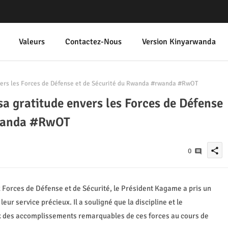
Valeurs
Contactez-Nous
Version Kinyarwanda
ers les Forces de Défense et de Sécurité du Rwanda #rwanda #RwOT
a gratitude envers les Forces de Défense
rwanda #RwOT
share
0
Forces de Défense et de Sécurité, le Président Kagame a pris un
r service précieux. Il a souligné que la discipline et le
ux des accomplissements remarquables de ces forces au cours de