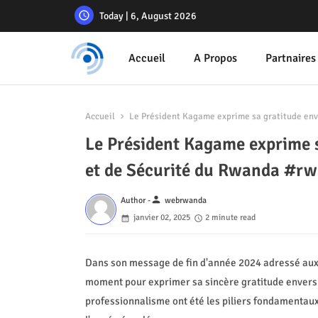
Today | 6, August 2026
Accueil
A Propos
Partnaires
Accueil
Le Président Kagame exprime sa gratitude env
Le Président Kagame exprime s
et de Sécurité du Rwanda #
person
Author -
webrwanda
janvier 02, 2025
2 minute read
Dans son message de fin d'année 2024 adressé aux 
moment pour exprimer sa sincère gratitude envers leu
professionnalisme ont été les piliers fondamenta