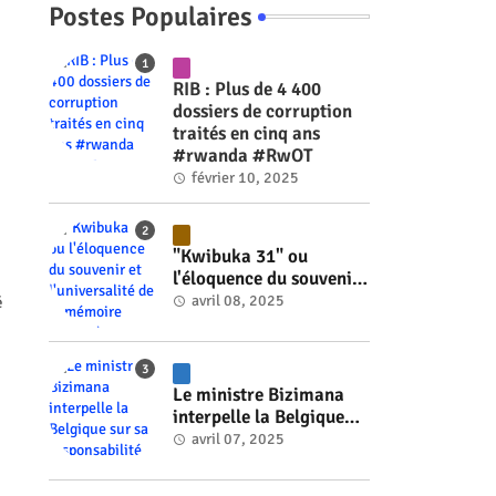
Postes Populaires
RIB : Plus de 4 400
dossiers de corruption
traités en cinq ans
#rwanda #RwOT
février 10, 2025
"Kwibuka 31" ou
l'éloquence du souvenir
et l'universalité de la
avril 08, 2025
é
mémoire #rwanda
#RwOT
Le ministre Bizimana
interpelle la Belgique
sur sa responsabilité
avril 07, 2025
historique dans le
génocide #rwanda