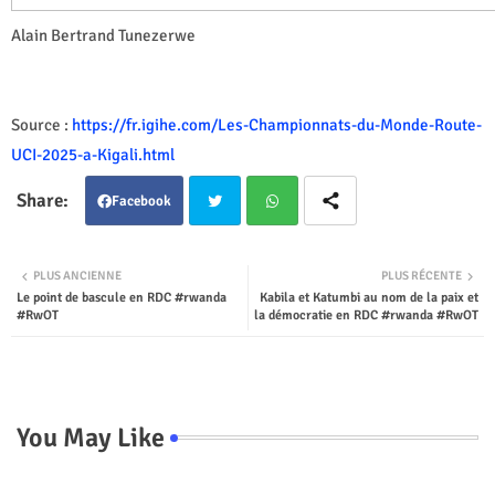
Alain Bertrand Tunezerwe
Source :
https://fr.igihe.com/Les-Championnats-du-Monde-Route-
UCI-2025-a-Kigali.html
Facebook
Twit
Wha
PLUS ANCIENNE
PLUS RÉCENTE
Le point de bascule en RDC #rwanda
Kabila et Katumbi au nom de la paix et
ter
tsap
#RwOT
la démocratie en RDC #rwanda #RwOT
p
You May Like