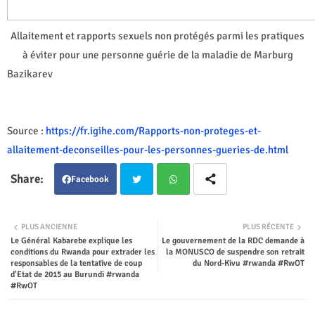
Allaitement et rapports sexuels non protégés parmi les pratiques
à éviter pour une personne guérie de la maladie de Marburg
Bazikarev
Source :
https://fr.igihe.com/Rapports-non-proteges-et-
allaitement-deconseilles-pour-les-personnes-gueries-de.html
Facebook
Twit
Wha
PLUS ANCIENNE
PLUS RÉCENTE
Le Général Kabarebe explique les
Le gouvernement de la RDC demande à
ter
tsap
conditions du Rwanda pour extrader les
la MONUSCO de suspendre son retrait
responsables de la tentative de coup
du Nord-Kivu #rwanda #RwOT
p
d'Etat de 2015 au Burundi #rwanda
#RwOT