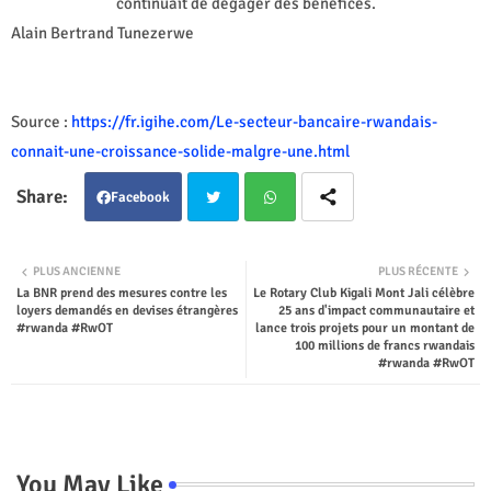
continuait de dégager des bénéfices.
Alain Bertrand Tunezerwe
Source :
https://fr.igihe.com/Le-secteur-bancaire-rwandais-
connait-une-croissance-solide-malgre-une.html
Facebook
Twit
Wha
PLUS ANCIENNE
PLUS RÉCENTE
La BNR prend des mesures contre les
Le Rotary Club Kigali Mont Jali célèbre
ter
tsap
loyers demandés en devises étrangères
25 ans d'impact communautaire et
#rwanda #RwOT
lance trois projets pour un montant de
p
100 millions de francs rwandais
#rwanda #RwOT
You May Like