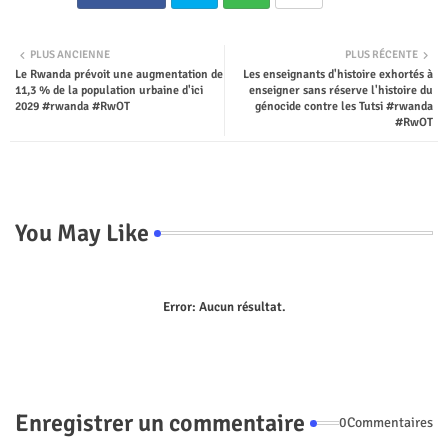
Twit
Wha
PLUS ANCIENNE
PLUS RÉCENTE
Le Rwanda prévoit une augmentation de
Les enseignants d'histoire exhortés à
ter
tsap
11,3 % de la population urbaine d'ici
enseigner sans réserve l'histoire du
2029 #rwanda #RwOT
génocide contre les Tutsi #rwanda
p
#RwOT
You May Like
Error:
Aucun résultat.
Enregistrer un commentaire
0Commentaires