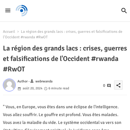
Accueil
La région des grands lacs : crises, guerres et falsifications de
l'Occident #rwanda #RwOT
La région des grands lacs : crises, guerres
et falsifications de l'Occident #rwanda
#RwOT
person
Author -
webrwanda
share
0
août 20, 2024
6 minute read
" Vous, en Europe, vous êtes dans une éclipse de l'intelligence.
Vous allez souffrir. Le gouffre est profond. Vous êtes malades.
Vous avez la maladie du vide. Le système occidental va vers son