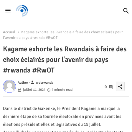
Accueil
Kagame exhorte les Rwandais à faire des choix éclairés pour
l'avenir du pays #rwanda #RwOT
Kagame exhorte les Rwandais à faire des
choix éclairés pour l'avenir du pays
#rwanda #RwOT
person
Author -
webrwanda
share
0
juillet 11, 2024
4 minute read
Dans le district de Gakenke, le Président Kagame a marqué la
dernière étape de sa tournée électorale en provinces avant les
élections présidentielles et législatives du 15 juillet.