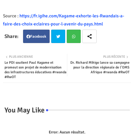
Source :
https://fr.igihe.com/Kagame-exhorte-les-Rwandais-a-
faire-des-choix-eclaires-pour-l-avenir-du-pays.html
Facebook
Twit
Wha
PLUS ANCIENNE
PLUS RÉCENTE
Le PDI soutient Paul Kagame et
Dr. Richard Mihigo lance sa campagne
ter
tsap
promeut son projet de modernisation
pour la direction régionale de l'OMS
des infrastructures éducatives #rwanda
Afrique #rwanda #RwOT
p
#RwOT
You May Like
Error:
Aucun résultat.