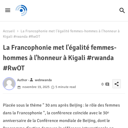
Accueil
La Francophonie met l'égalité femmes-hommes à l'honneur à
Kigali #rwanda #RwOT
La Francophonie met l'égalité femmes-
hommes à l'honneur à Kigali #rwanda
#RwOT
person
Author -
webrwanda
share
0
novembre 19, 2025
5 minute read
Placée sous le thème " 30 ans après Beijing : le rôle des femmes
dans la Francophonie ", la conférence coïncide avec le 30ᵉ
anniversaire de la Conférence mondiale de Beijing, dont le