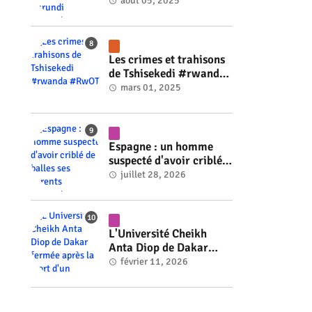
ministre du Burundi
août 05, 2025
#rwanda #RwOT
Les crimes et trahisons
de Tshisekedi #rwanda
#RwOT
mars 01, 2025
Espagne : un homme
suspecté d'avoir criblé
de balles ses parents
juillet 28, 2026
#rwanda #RwOT
L'Université Cheikh
Anta Diop de Dakar
fermée après la mort
février 11, 2026
d'un étudiant #rwanda
#RwOT