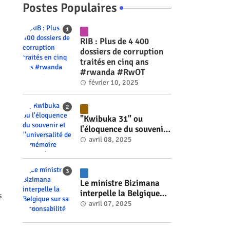
Postes Populaires
RIB : Plus de 4 400
dossiers de corruption
traités en cinq ans
#rwanda #RwOT
février 10, 2025
"Kwibuka 31" ou
l'éloquence du souvenir
et l'universalité de la
avril 08, 2025
mémoire #rwanda
#RwOT
Le ministre Bizimana
interpelle la Belgique
s
sur sa responsabilité
avril 07, 2025
historique dans le
génocide #rwanda