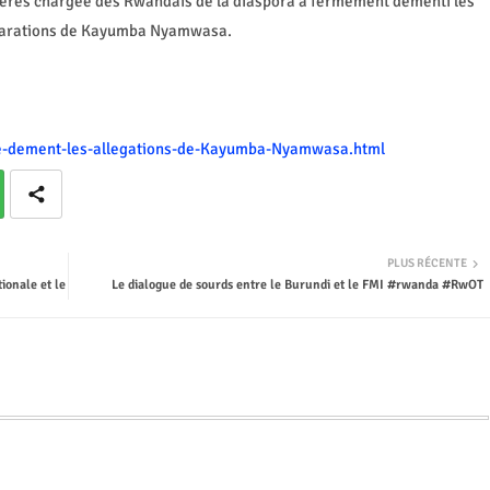
gères chargée des Rwandais de la diaspora a fermement démenti les
larations de Kayumba Nyamwasa.
ne-dement-les-allegations-de-Kayumba-Nyamwasa.html
PLUS RÉCENTE
ionale et le
Le dialogue de sourds entre le Burundi et le FMI #rwanda #RwOT