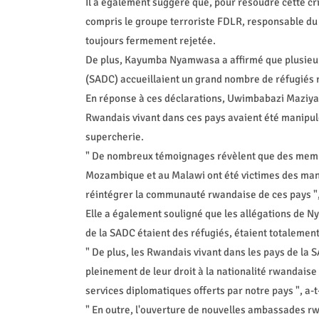
Il a également suggéré que, pour résoudre cette cr
compris le groupe terroriste FDLR, responsable du 
toujours fermement rejetée.
De plus, Kayumba Nyamwasa a affirmé que plusieur
(SADC) accueillaient un grand nombre de réfugiés
En réponse à ces déclarations, Uwimbabazi Maziyat
Rwandais vivant dans ces pays avaient été manip
supercherie.
" De nombreux témoignages révèlent que des memb
Mozambique et au Malawi ont été victimes des manip
réintégrer la communauté rwandaise de ces pays ", 
Elle a également souligné que les allégations de N
de la SADC étaient des réfugiés, étaient totalemen
" De plus, les Rwandais vivant dans les pays de la 
pleinement de leur droit à la nationalité rwandaise
services diplomatiques offerts par notre pays ", a-t
" En outre, l'ouverture de nouvelles ambassades rw