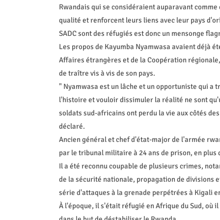
Rwandais qui se considéraient auparavant comme d
qualité et renforcent leurs liens avec leur pays d'o
SADC sont des réfugiés est donc un mensonge flagran
Les propos de Kayumba Nyamwasa avaient déjà été 
Affaires étrangères et de la Coopération régionale
de traître vis à vis de son pays.
" Nyamwasa est un lâche et un opportuniste qui a tr
l'histoire et vouloir dissimuler la réalité ne sont 
soldats sud-africains ont perdu la vie aux côtés des
déclaré.
Ancien général et chef d'état-major de l'armée 
par le tribunal militaire à 24 ans de prison, en plus 
Il a été reconnu coupable de plusieurs crimes, nota
de la sécurité nationale, propagation de divisions e
série d'attaques à la grenade perpétrées à Kigali e
À l'époque, il s'était réfugié en Afrique du Sud, où
dans le but de déstabiliser le Rwanda.