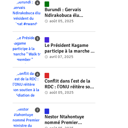
#RwOT
Burundi : Gervais
Ndirakobuca élu
président du Sénat
août 05, 2025
#rwanda #RwOT
a
Le Président Kagame
participe à la marche "
Walk to Remember "
avril 07, 2025
#rwanda #RwOT
Conflit dans l'est de la
RDC : l'ONU réitère son
soutien à la médiation
août 05, 2025
de Faure Gnassingbé
#rwanda #RwOT
Nestor Ntahontuye
nommé Premier