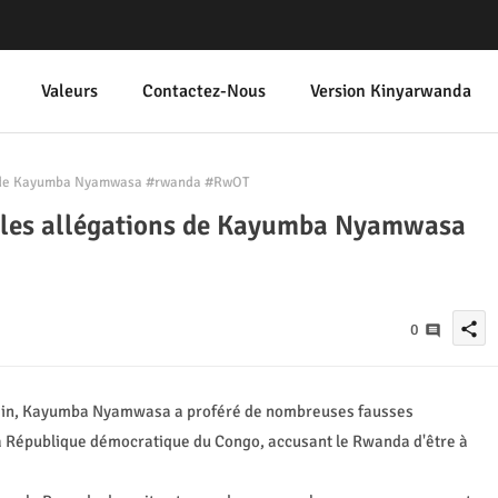
Valeurs
Contactez-Nous
Version Kinyarwanda
s de Kayumba Nyamwasa #rwanda #RwOT
les allégations de Kayumba Nyamwasa
share
0
cain, Kayumba Nyamwasa a proféré de nombreuses fausses
 la République démocratique du Congo, accusant le Rwanda d'être à