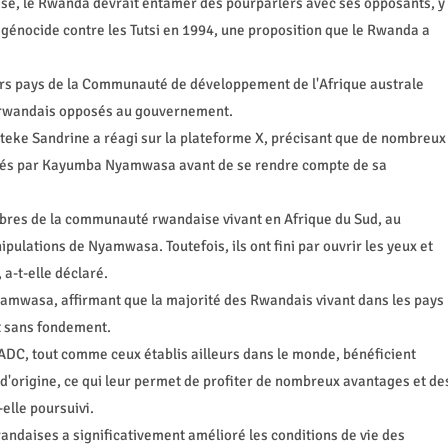
ise, le Rwanda devrait entamer des pourparlers avec ses opposants, y
génocide contre les Tutsi en 1994, une proposition que le Rwanda a
s pays de la Communauté de développement de l'Afrique australe
 rwandais opposés au gouvernement.
eke Sandrine a réagi sur la plateforme X, précisant que de nombreux
ulés par Kayumba Nyamwasa avant de se rendre compte de sa
res de la communauté rwandaise vivant en Afrique du Sud, au
ulations de Nyamwasa. Toutefois, ils ont fini par ouvrir les yeux et
a-t-elle déclaré.
yamwasa, affirmant que la majorité des Rwandais vivant dans les pays
t sans fondement.
SADC, tout comme ceux établis ailleurs dans le monde, bénéficient
 d'origine, ce qui leur permet de profiter de nombreux avantages et de
-elle poursuivi.
andaises a significativement amélioré les conditions de vie des