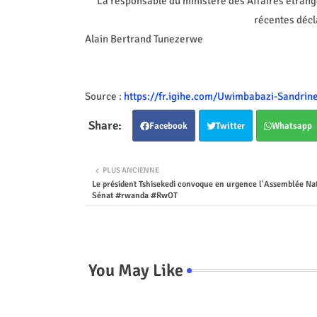
La responsable du ministère des Affaires étran
récentes déc
Alain Bertrand Tunezerwe
Source :
https://fr.igihe.com/Uwimbabazi-Sandri
Facebook
Twitter
Whatsapp
PLUS ANCIENNE
Le président Tshisekedi convoque en urgence l'Assemblée Nat
Sénat #rwanda #RwOT
You May Like