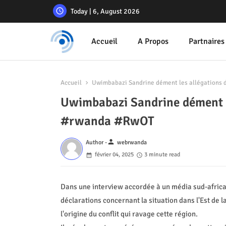
Today | 6, August 2026
Accueil
A Propos
Partnaires
Accueil
Uwimbabazi Sandrine dément les allégation
Uwimbabazi Sandrine dément 
#rwanda #RwOT
person
Author -
webrwanda
février 04, 2025
3 minute read
Dans une interview accordée à un média sud-afri
déclarations concernant la situation dans l'Est de
l'origine du conflit qui ravage cette région.