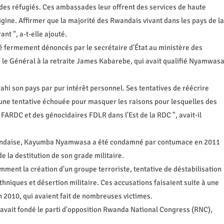
es réfugiés. Ces ambassades leur offrent des services de haute
rigine. Affirmer que la majorité des Rwandais vivant dans les pays de la
t ", a-t-elle ajouté.
fermement dénoncés par le secrétaire d'État au ministère des
, le Général à la retraite James Kabarebe, qui avait qualifié Nyamwas
ahi son pays par pur intérêt personnel. Ses tentatives de réécrire
qu'une tentative échouée pour masquer les raisons pour lesquelles des
 FARDC et des génocidaires FDLR dans l'Est de la RDC ", avait-il
rwandaise, Kayumba Nyamwasa a été condamné par contumace en 2011
de la destitution de son grade militaire.
mment la création d'un groupe terroriste, tentative de déstabilisation
thniques et désertion militaire. Ces accusations faisaient suite à une
n 2010, qui avaient fait de nombreuses victimes.
 il avait fondé le parti d'opposition Rwanda National Congress (RNC),